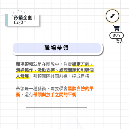
行銷企劃｜
12-3
BUY
登入
職場帶領
職場帶領
就是在團隊中，負責
確定方向、
溝通協作、激勵支持、處理問題和引導個
人發展
，引領團隊共同前進，達成目標
帶領是一種藝術，需要學會
黑臉白臉的平
衡
，還有
帶領與放手之間的平衡