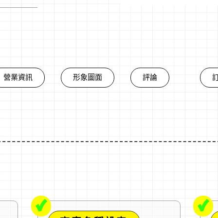
營業資訊
形象圖面
評論
✓
✓