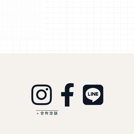
﹥合作洽談