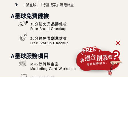
C號星球 | 『行銷接案』陪跑計畫
A星球免費健檢
30分鐘免費
品牌
健檢
Free Brand Checkup
加
30分鐘免費
創業
健檢
好
Free Startup Checkup
友
，
讓
你
A星球服務項目
問
到
M45行銷煉金室
飽
Marketing Card Workshop
線上行銷顧問
Online Consultant
品牌好感覺經營術
Online Courses
網站修復師
Website Developer
﹥MORE WEB WORKS