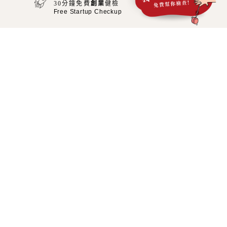
到
30分鐘免費
創業
健檢
飽
Free Startup Checkup
A星球服務項目
M45行銷煉金室
Marketing Card Workshop
線上行銷顧問
Online Consultant
品牌好感覺經營術
Online Courses
網站修復師
Website Developer
﹥MORE WEB WORKS
昴宿星策略有限公司 VAT：90318014
購買須知與免責聲明
退換貨政策
隱私權條款