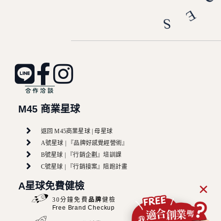
合作洽談
M45 商業星球
返回 M45商業星球 | 母星球
A號星球 | 『品牌好感覺經營術』
B號星球 | 『行銷企劃』培訓課
C號星球 | 『行銷接案』陪跑計畫
加
A星球免費健檢
好
友
，
30分鐘免費
品牌
健檢
讓
Free Brand Checkup
你
問