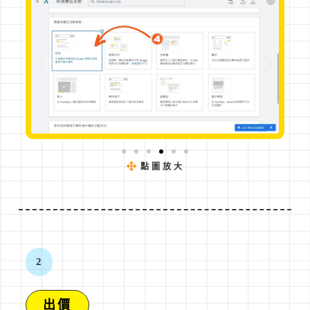
點圖放大
2
出價