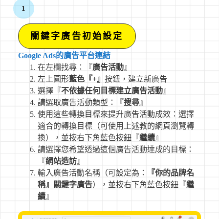
1
關鍵字廣告初始設定
Google Ads的廣告平台連結
在左欄找尋：『
廣告活動
』
左上圓形
藍色『+』
按鈕，建立新廣告
選擇『
不依據任何目標建立廣告活動
』
請選取廣告活動類型：『
搜尋
』
使用這些轉換目標來提升廣告活動成效：選擇
適合的轉換目標（可使用上述教的網頁瀏覽轉
換），並按右下角藍色按鈕『
繼續
』
請選擇您希望透過這個廣告活動達成的目標：
『
網站造訪
』
輸入廣告活動名稱（可設定為：
『你的品牌名
稱』關鍵字廣告
），並按右下角藍色按鈕『
繼
續
』